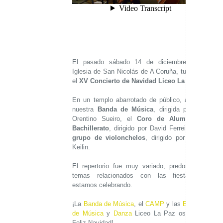
El pasado sábado 14 de diciembre, en la
Iglesia de San Nicolás de A Coruña, tuvo lugar
el
XV Concierto de Navidad Liceo La Paz
.
En un templo abarrotado de público, actuaron
nuestra
Banda de Música
, dirigida por José
Orentino Sueiro, el
Coro de Alumnos de
Bachillerato
, dirigido por David Ferreiro; y un
grupo de violonchelos
, dirigido por Arsenio
Keilin.
El repertorio fue muy variado, predominando
temas relacionados con las fiestas que
estamos celebrando.
¡La
Banda de Música
, el
CAMP
y las
Escuelas
de Música
y
Danza
Liceo La Paz os desean
Feliz Navidad!