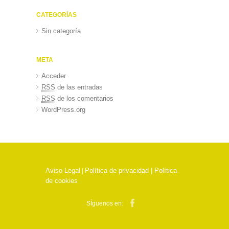
CATEGORÍAS
Sin categoría
META
Acceder
RSS
de las entradas
RSS
de los comentarios
WordPress.org
Aviso Legal
Política de privacidad |
Política
|
de cookies
SÍguenos en: