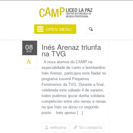
OPEN MENU
Inés Arenaz triunfa
08
na TVG
ene
A nosa alumna do CAMP na
especialidade de canto e bombardino
Inés Arenaz, participou este Nadal no
programa xuvenil Pequenos
Fenómenos da TVG. Durante a final,
celebrada este sábado 4 de xaneiro,
todos pudimos gozar dunha solidaria
competición entre oito nenos e nenas
na que Inés se alzou co segundo
posto. Inés apoiou […]
webcamp
Sin categoría