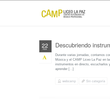
Descubriendo instru
22
nov
Durante varias jornadas, contamos con
Música y el CAMP Liceo La Paz en las 
instrumentos en directo, escucharlos y
aprender […]
webcamp
Sin categoría