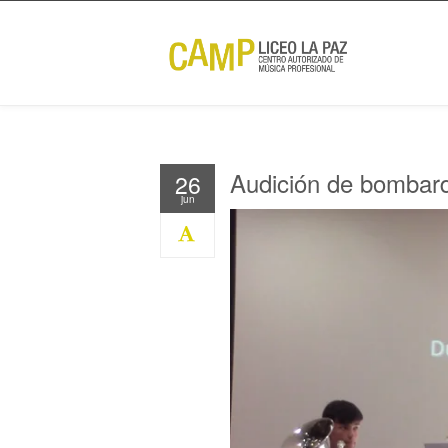
Audición de bombar
26
jun