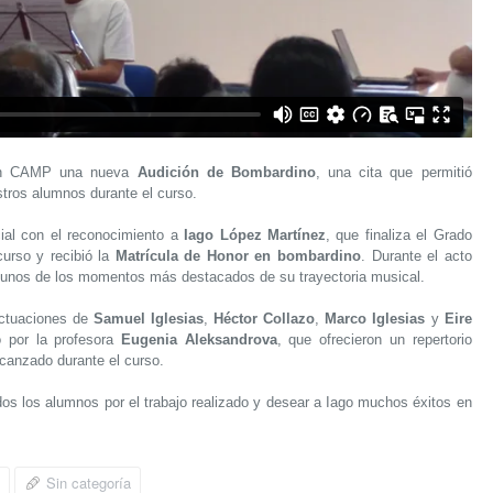
 en CAMP una nueva
Audición de Bombardino
, una cita que permitió
estros alumnos durante el curso.
cial con el reconocimiento a
Iago López Martínez
, que finaliza el Grado
curso y recibió la
Matrícula de Honor en bombardino
. Durante el acto
gunos de los momentos más destacados de su trayectoria musical.
actuaciones de
Samuel Iglesias
,
Héctor Collazo
,
Marco Iglesias
y
Eire
 por la profesora
Eugenia Aleksandrova
, que ofrecieron un repertorio
lcanzado durante el curso.
s los alumnos por el trabajo realizado y desear a Iago muchos éxitos en
Sin categoría