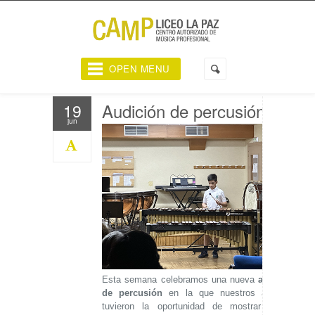
OPEN MENU
Audición de percusión
19
jun
Esta semana celebramos una nueva
audición
de percusión
en la que nuestros alumnos
tuvieron la oportunidad de mostrar a sus