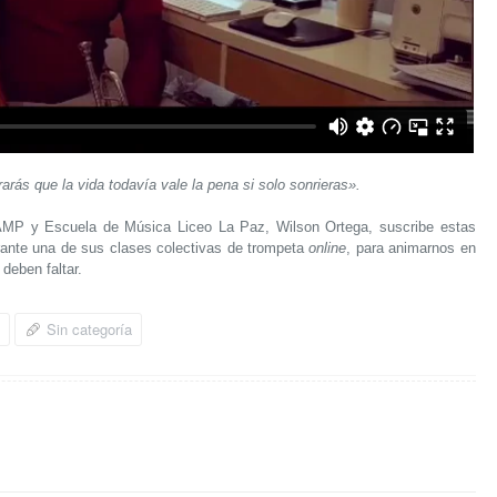
arás que la vida todavía vale la pena si solo sonrieras».
AMP y Escuela de Música Liceo La Paz, Wilson Ortega, suscribe estas
rante una de sus clases colectivas de trompeta
online
, para animarnos en
deben faltar.
Sin categoría