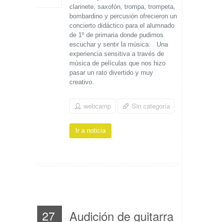
clarinete, saxofón, trompa, trompeta,
bombardino y percusión ofrecieron un
concierto didáctico para el alumnado
de 1º de primaria donde pudimos
escuchar y sentir la música. Una
experiencia sensitiva a través de
música de películas que nos hizo
pasar un rato divertido y muy
creativo.
webcamp
Sin categoría
Ir a noticia
Audición de guitarra
27