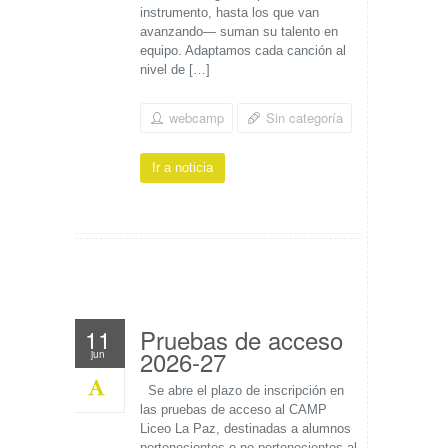
instrumento, hasta los que van
avanzando— suman su talento en
equipo. Adaptamos cada canción al
nivel de […]
webcamp
Sin categoría
Ir a noticia
Pruebas de acceso
11
2026-27
jun
Se abre el plazo de inscripción en
las pruebas de acceso al CAMP
Liceo La Paz, destinadas a alumnos
pertenecientes o no pertenecientes al