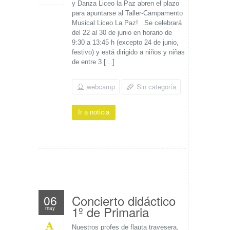
y Danza Liceo la Paz abren el plazo
para apuntarse al Taller-Campamento
Musical Liceo La Paz! Se celebrará
del 22 al 30 de junio en horario de
9:30 a 13:45 h (excepto 24 de junio,
festivo) y está dirigido a niños y niñas
de entre 3 […]
webcamp
Sin categoría
Ir a noticia
Concierto didáctico
06
1º de Primaria
may
Nuestros profes de flauta travesera,