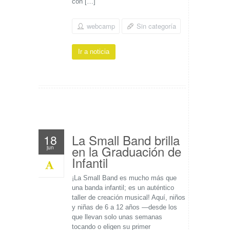
con […]
webcamp
Sin categoría
Ir a noticia
La Small Band brilla
18
en la Graduación de
jun
Infantil
¡La Small Band es mucho más que
una banda infantil; es un auténtico
taller de creación musical! Aquí, niños
y niñas de 6 a 12 años —desde los
que llevan solo unas semanas
tocando o eligen su primer