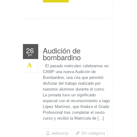
Audición de
26
bombardino
jun
El pasado miércoles celebramos en
CAMP una nueva Audición de
Bombardino, una cita que permitió
disfrutar del trabajo realizado por
nuestros alumnos durante el curso.
La jornada tuvo un significado
especial con el reconocimiento a Iago
López Martínez, que finaliza el Grado
Profesional tras completar el sexto
curso y recibió la Matrícula de […]
webcamp
Sin categoría