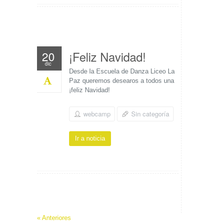
¡Feliz Navidad!
20
dic
Desde la Escuela de Danza Liceo La
Paz queremos desearos a todos una
¡feliz Navidad!
webcamp
Sin categoría
Ir a noticia
« Anteriores