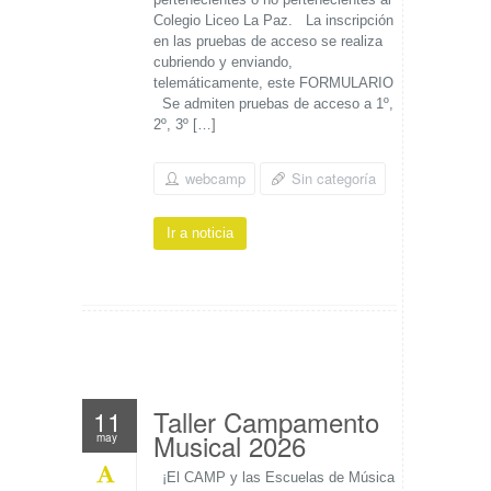
Colegio Liceo La Paz. La inscripción
en las pruebas de acceso se realiza
cubriendo y enviando,
telemáticamente, este FORMULARIO
Se admiten pruebas de acceso a 1º,
2º, 3º […]
webcamp
Sin categoría
Ir a noticia
Taller Campamento
11
Musical 2026
may
¡El CAMP y las Escuelas de Música