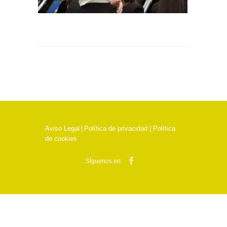
Aviso Legal
Política de privacidad |
Política
|
de cookies
SÍguenos en: