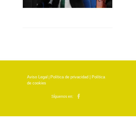
Aviso Legal
Política de privacidad |
Política
|
de cookies
SÍguenos en: